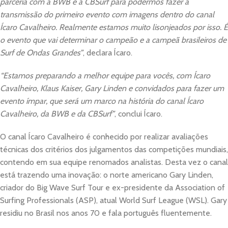
parceria com a BWB e a CBSurf para podermos fazer a
transmissão do primeiro evento com imagens dentro do canal
Ícaro Cavalheiro. Realmente estamos muito lisonjeados por isso. É
o evento que vai determinar o campeão e a campeã brasileiros de
Surf de Ondas Grandes”
, declara Ícaro.
“Estamos preparando a melhor equipe para vocês, com Ícaro
Cavalheiro, Klaus Kaiser, Gary Linden e convidados para fazer um
evento ímpar, que será um marco na história do canal Ícaro
Cavalheiro, da BWB e da CBSurf”
, conclui Ícaro.
O canal Ícaro Cavalheiro é conhecido por realizar avaliações
técnicas dos critérios dos julgamentos das competições mundiais,
contendo em sua equipe renomados analistas. Desta vez o canal
está trazendo uma inovação: o norte americano Gary Linden,
criador do Big Wave Surf Tour e ex-presidente da Association of
Surfing Professionals (ASP), atual World Surf League (WSL). Gary
residiu no Brasil nos anos 70 e fala português fluentemente.