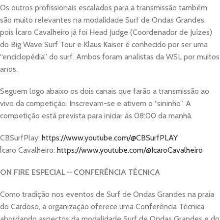
Os outros profissionais escalados para a transmissão também
são muito relevantes na modalidade Surf de Ondas Grandes,
pois Ícaro Cavalheiro já foi Head Judge (Coordenador de Juízes)
do Big Wave Surf Tour e Klaus Kaiser é conhecido por ser uma
“enciclopédia” do surf. Ambos foram analistas da WSL por muitos
anos.
Seguem logo abaixo os dois canais que farão a transmissão ao
vivo da competição. Inscrevam-se e ativem o “sininho”. A
competição está prevista para iniciar às 08:00 da manhã.
CBSurfPlay:
https://www.youtube.com/@CBSurfPLAY
Ícaro Cavalheiro:
https://www.youtube.com/@IcaroCavalheiro
ON FIRE ESPECIAL – CONFERÊNCIA TÉCNICA
Como tradição nos eventos de Surf de Ondas Grandes na praia
do Cardoso, a organização oferece uma Conferência Técnica
abordando aspectos da modalidade Surf de Ondas Grandes e do