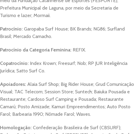
meio da Fundação Catarinense de Esportes (FESPORTE);
Prefeitura Municipal de Laguna, por meio da Secretaria de
Turismo e lazer; Mormaii.
Patrocínio:
Garopaba Surf House; BK Brands; NG86; Surfland
Brasil; Mercado Camacho.
Patrocínio da Categoria Feminina:
REFIX.
Copatrocínio:
Index Krown; Freesurf; Nob; RP JUR Inteligência
Jurídica; Satto Surf Co.
Apoiadores:
Alaia Surf Shop; Big Rider House; Grud Comunicação
Visual; TAC Telecom; Session Store; Suntech; Baiuka Pousada e
Restaurante; Cardoso Surf Camping e Pousada; Restaurante
Camarú; Posto Amizade; Kamuri Empreendimentos; Auto Posto
Farol; Barbearia 1990; Nômade Farol; Waves.
Homologação:
Confederação Brasileira de Surf (CBSURF);